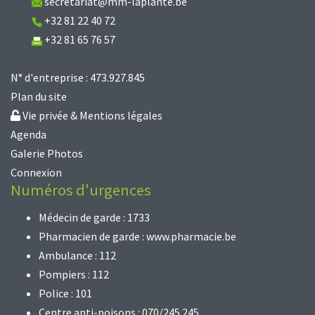
secretariat@mm-laplante.be
+32 81 22 40 72
+32 81 65 76 57
N° d'entreprise : 473.927.845
Plan du site
Vie privée & Mentions légales
Agenda
Galerie Photos
Connexion
Numéros d'urgences
Médecin de garde : 1733
Pharmacien de garde :
www.pharmacie.be
Ambulance : 112
Pompiers : 112
Police : 101
Centre anti-poisons : 070/245.245